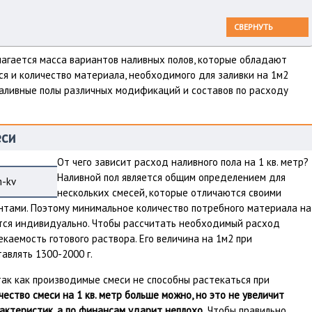
СВЕРНУТЬ
лагается масса вариантов наливных полов, которые обладают
я и количество материала, необходимого для заливки на 1м2
 Наливные полы различных модификаций и составов по расходу
еси
От чего зависит расход наливного пола на 1 кв. метр?
Наливной пол является общим определением для
нескольких смесей, которые отличаются своими
нтами. Поэтому минимальное количество потребного материала на
яется индивидуально. Чтобы рассчитать необходимый расход
екаемость готового раствора. Его величина на 1м2 при
авлять 1300-2000 г.
так как производимые смеси не способны растекаться при
ество смеси на 1 кв. метр больше можно, но это не увеличит
актеристик, а по финансам ударит неплохо.
Чтобы правильно