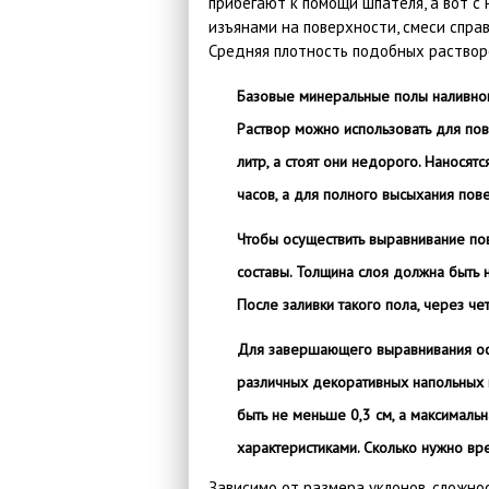
прибегают к помощи шпателя, а вот с
изъянами на поверхности, смеси спра
Средняя плотность подобных растворо
Базовые минеральные полы наливног
Раствор можно использовать для пове
литр, а стоят они недорого. Наносят
часов, а для полного высыхания по
Чтобы осуществить выравнивание по
составы. Толщина слоя должна быть 
После заливки такого пола, через ч
Для завершающего выравнивания осн
различных декоративных напольных 
быть не меньше 0,3 см, а максималь
характеристиками. Сколько нужно вр
Зависимо от размера уклонов, сложно