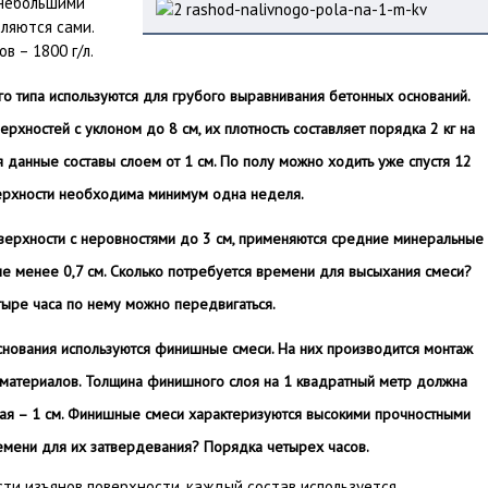
 небольшими
вляются сами.
в – 1800 г/л.
о типа используются для грубого выравнивания бетонных оснований.
рхностей с уклоном до 8 см, их плотность составляет порядка 2 кг на
ся данные составы слоем от 1 см. По полу можно ходить уже спустя 12
верхности необходима минимум одна неделя.
верхности с неровностями до 3 см, применяются средние минеральные
не менее 0,7 см. Сколько потребуется времени для высыхания смеси?
етыре часа по нему можно передвигаться.
ования используются финишные смеси. На них производится монтаж
материалов. Толщина финишного слоя на 1 квадратный метр должна
ная – 1 см. Финишные смеси характеризуются высокими прочностными
емени для их затвердевания? Порядка четырех часов.
сти изъянов поверхности, каждый состав используется