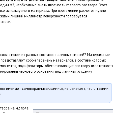
 один м2, необходимо знать плотность готового раствора. Этот
вке используемого материала. При проведении расчетов нужно
каждый лишний миллиметр поверхности потребуется
смеси.
у слоя стяжки из разных составов наливных смесей? Минеральные
представляют собой перечень материалов, в составе которых
омпоненты, модификаторы, обеспечивающие раствору пластичность
мирования чернового основания под ламинат, отделку
олы именуют самовыравнивающимися, не означает, что с такими
ь.
твора на м2 пола